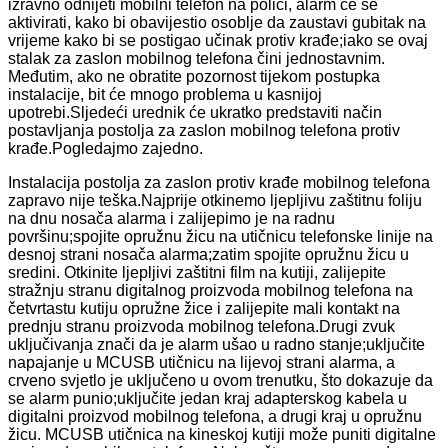
izravno odnijeti mobilni telefon na polici, alarm će se
aktivirati, kako bi obavijestio osoblje da zaustavi gubitak na
vrijeme kako bi se postigao učinak protiv krađe;iako se ovaj
stalak za zaslon mobilnog telefona čini jednostavnim.
Međutim, ako ne obratite pozornost tijekom postupka
instalacije, bit će mnogo problema u kasnijoj
upotrebi.Sljedeći urednik će ukratko predstaviti način
postavljanja postolja za zaslon mobilnog telefona protiv
krađe.Pogledajmo zajedno.
Instalacija postolja za zaslon protiv krađe mobilnog telefona
zapravo nije teška.Najprije otkinemo ljepljivu zaštitnu foliju
na dnu nosača alarma i zalijepimo je na radnu
površinu;spojite opružnu žicu na utičnicu telefonske linije na
desnoj strani nosača alarma;zatim spojite opružnu žicu u
sredini. Otkinite ljepljivi zaštitni film na kutiji, zalijepite
stražnju stranu digitalnog proizvoda mobilnog telefona na
četvrtastu kutiju opružne žice i zalijepite mali kontakt na
prednju stranu proizvoda mobilnog telefona.Drugi zvuk
uključivanja znači da je alarm ušao u radno stanje;uključite
napajanje u MCUSB utičnicu na lijevoj strani alarma, a
crveno svjetlo je uključeno u ovom trenutku, što dokazuje da
se alarm punio;uključite jedan kraj adapterskog kabela u
digitalni proizvod mobilnog telefona, a drugi kraj u opružnu
žicu. MCUSB utičnica na kineskoj kutiji može puniti digitalne