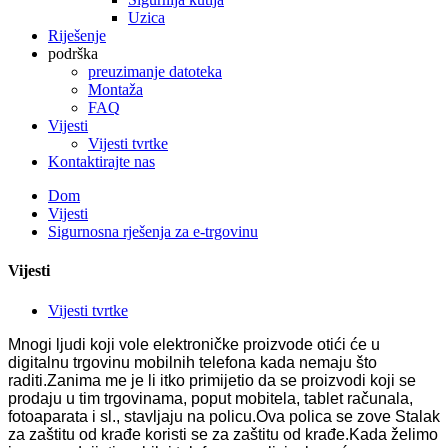
Uzica
Riješenje
podrška
preuzimanje datoteka
Montaža
FAQ
Vijesti
Vijesti tvrtke
Kontaktirajte nas
Dom
Vijesti
Sigurnosna rješenja za e-trgovinu
Vijesti
Vijesti tvrtke
Mnogi ljudi koji vole elektroničke proizvode otići će u
digitalnu trgovinu mobilnih telefona kada nemaju što
raditi.Zanima me je li itko primijetio da se proizvodi koji se
prodaju u tim trgovinama, poput mobitela, tablet računala,
fotoaparata i sl., stavljaju na policu.Ova polica se zove Stalak
za zaštitu od krađe koristi se za zaštitu od krađe.Kada želimo