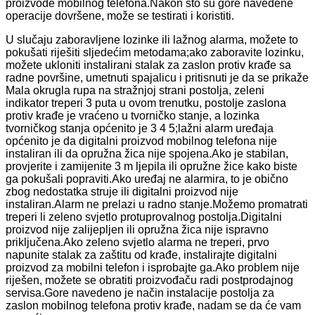
proizvode mobilnog telefona.Nakon što su gore navedene
operacije dovršene, može se testirati i koristiti.
U slučaju zaboravljene lozinke ili lažnog alarma, možete to
pokušati riješiti sljedećim metodama;ako zaboravite lozinku,
možete ukloniti instalirani stalak za zaslon protiv krađe sa
radne površine, umetnuti spajalicu i pritisnuti je da se prikaže
Mala okrugla rupa na stražnjoj strani postolja, zeleni
indikator treperi 3 puta u ovom trenutku, postolje zaslona
protiv krađe je vraćeno u tvorničko stanje, a lozinka
tvorničkog stanja općenito je 3 4 5;lažni alarm uređaja
općenito je da digitalni proizvod mobilnog telefona nije
instaliran ili da opružna žica nije spojena.Ako je stabilan,
provjerite i zamijenite 3 m ljepila ili opružne žice kako biste
ga pokušali popraviti.Ako uređaj ne alarmira, to je obično
zbog nedostatka struje ili digitalni proizvod nije
instaliran.Alarm ne prelazi u radno stanje.Možemo promatrati
treperi li zeleno svjetlo protuprovalnog postolja.Digitalni
proizvod nije zalijepljen ili opružna žica nije ispravno
priključena.Ako zeleno svjetlo alarma ne treperi, prvo
napunite stalak za zaštitu od krađe, instalirajte digitalni
proizvod za mobilni telefon i isprobajte ga.Ako problem nije
riješen, možete se obratiti proizvođaču radi postprodajnog
servisa.Gore navedeno je način instalacije postolja za
zaslon mobilnog telefona protiv krađe, nadam se da će vam