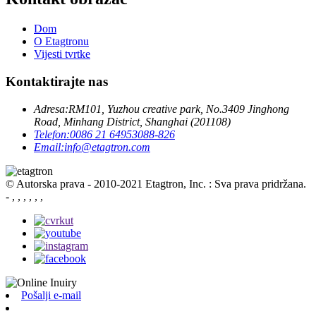
Dom
O Etagtronu
Vijesti tvrtke
Kontaktirajte nas
Adresa:
RM101, Yuzhou creative park, No.3409 Jinghong
Road, Minhang District, Shanghai (201108)
Telefon:
0086 21 64953088-826
Email:
info@etagtron.com
© Autorska prava - 2010-2021 Etagtron, Inc. : Sva prava pridržana.
- , , , , , ,
Pošalji e-mail