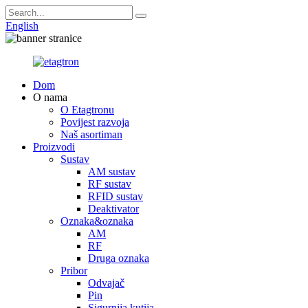
English
Dom
O nama
O Etagtronu
Povijest razvoja
Naš asortiman
Proizvodi
Sustav
AM sustav
RF sustav
RFID sustav
Deaktivator
Oznaka&oznaka
AM
RF
Druga oznaka
Pribor
Odvajač
Pin
Sigurnija kutija