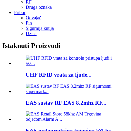
RF
Druga oznaka
Pribor
Odvajač
Pin
Sigurnija kutija
Uzica
Istaknuti Proizvodi
UHF RFID vrata za ljude...
EAS sustav RF EAS 8.2mhz RF...
EAS maloprodajna trgovina 58khz