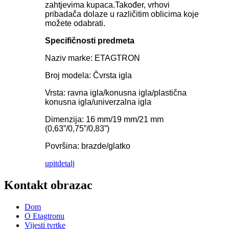
zahtjevima kupaca.Također, vrhovi
pribadača dolaze u različitim oblicima koje
možete odabrati.
Specifičnosti predmeta
Naziv marke: ETAGTRON
Broj modela: Čvrsta igla
Vrsta: ravna igla/konusna igla/plastična
konusna igla/univerzalna igla
Dimenzija: 16 mm/19 mm/21 mm
(0,63”/0,75”/0,83”)
Površina: brazde/glatko
upit
detalj
Kontakt obrazac
Dom
O Etagtronu
Vijesti tvrtke