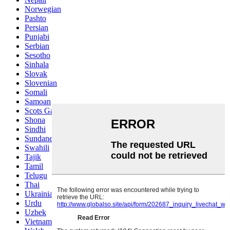
Norwegian
Pashto
Persian
Punjabi
Serbian
Sesotho
Sinhala
Slovak
Slovenian
Somali
Samoan
Scots Gaelic
Shona
Sindhi
Sundanese
Swahili
Tajik
Tamil
Telugu
Thai
Ukrainian
Urdu
Uzbek
Vietnamese