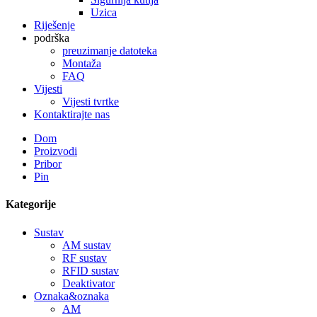
Uzica
Riješenje
podrška
preuzimanje datoteka
Montaža
FAQ
Vijesti
Vijesti tvrtke
Kontaktirajte nas
Dom
Proizvodi
Pribor
Pin
Kategorije
Sustav
AM sustav
RF sustav
RFID sustav
Deaktivator
Oznaka&oznaka
AM