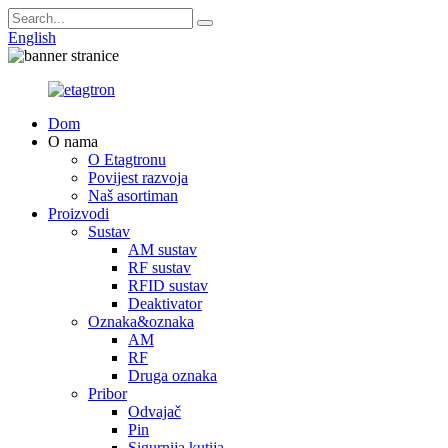
English
Dom
O nama
O Etagtronu
Povijest razvoja
Naš asortiman
Proizvodi
Sustav
AM sustav
RF sustav
RFID sustav
Deaktivator
Oznaka&oznaka
AM
RF
Druga oznaka
Pribor
Odvajač
Pin
Sigurnija kutija