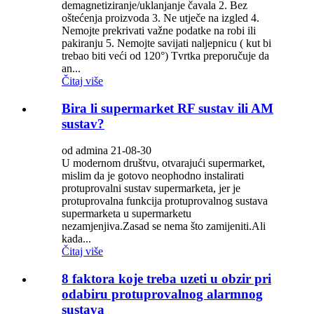
demagnetiziranje/uklanjanje čavala 2. Bez
oštećenja proizvoda 3. Ne utječe na izgled 4.
Nemojte prekrivati ​​važne podatke na robi ili
pakiranju 5. Nemojte savijati naljepnicu ( kut bi
trebao biti veći od 120°) Tvrtka preporučuje da
an...
Čitaj više
Bira li supermarket RF sustav ili AM
sustav?
od admina 21-08-30
U modernom društvu, otvarajući supermarket,
mislim da je gotovo neophodno instalirati
protuprovalni sustav supermarketa, jer je
protuprovalna funkcija protuprovalnog sustava
supermarketa u supermarketu
nezamjenjiva.Zasad se nema što zamijeniti.Ali
kada...
Čitaj više
8 faktora koje treba uzeti u obzir pri
odabiru protuprovalnog alarmnog
sustava