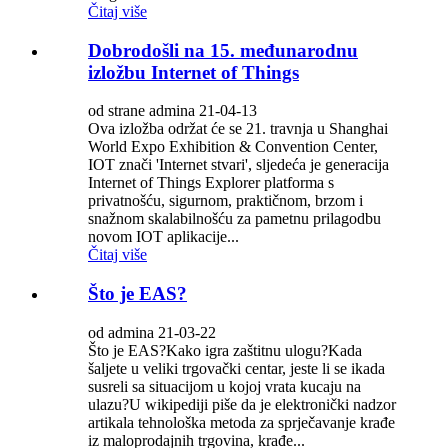
Čitaj više
Dobrodošli na 15. međunarodnu
izložbu Internet of Things
od strane admina 21-04-13
Ova izložba održat će se 21. travnja u Shanghai
World Expo Exhibition & Convention Center,
IOT znači 'Internet stvari', sljedeća je generacija
Internet of Things Explorer platforma s
privatnošću, sigurnom, praktičnom, brzom i
snažnom skalabilnošću za pametnu prilagodbu
novom IOT aplikacije...
Čitaj više
Što je EAS?
od admina 21-03-22
Što je EAS?Kako igra zaštitnu ulogu?Kada
šaljete u veliki trgovački centar, jeste li se ikada
susreli sa situacijom u kojoj vrata kucaju na
ulazu?U wikipediji piše da je elektronički nadzor
artikala tehnološka metoda za sprječavanje krađe
iz maloprodajnih trgovina, krađe...