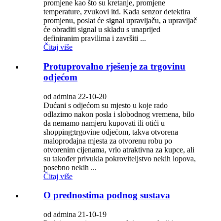
promjene kao što su kretanje, promjene
temperature, zvukovi itd. Kada senzor detektira
promjenu, poslat će signal upravljaču, a upravljač
će obraditi signal u skladu s unaprijed
definiranim pravilima i završiti ...
Čitaj više
Protuprovalno rješenje za trgovinu
odjećom
od admina 22-10-20
Dućani s odjećom su mjesto u koje rado
odlazimo nakon posla i slobodnog vremena, bilo
da nemamo namjeru kupovati ili otići u
shopping;trgovine odjećom, takva otvorena
maloprodajna mjesta za otvorenu robu po
otvorenim cijenama, vrlo atraktivna za kupce, ali
su također privukla pokroviteljstvo nekih lopova,
posebno nekih ...
Čitaj više
O prednostima podnog sustava
od admina 21-10-19