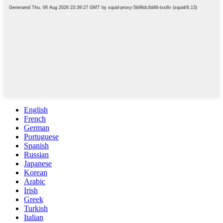
English
French
German
Portuguese
Spanish
Russian
Japanese
Korean
Arabic
Irish
Greek
Turkish
Italian