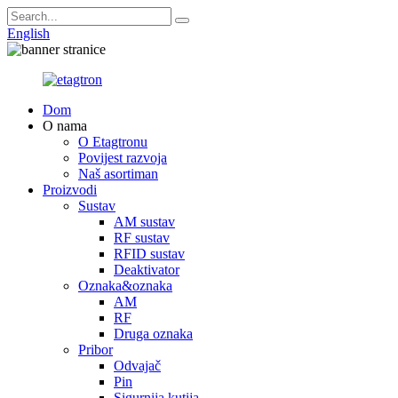
English
Dom
O nama
O Etagtronu
Povijest razvoja
Naš asortiman
Proizvodi
Sustav
AM sustav
RF sustav
RFID sustav
Deaktivator
Oznaka&oznaka
AM
RF
Druga oznaka
Pribor
Odvajač
Pin
Sigurnija kutija