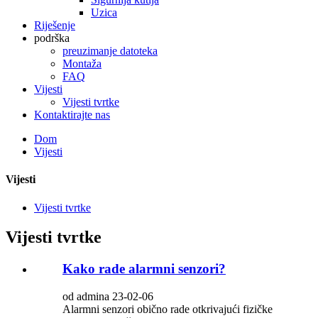
Uzica
Riješenje
podrška
preuzimanje datoteka
Montaža
FAQ
Vijesti
Vijesti tvrtke
Kontaktirajte nas
Dom
Vijesti
Vijesti
Vijesti tvrtke
Vijesti tvrtke
Kako rade alarmni senzori?
od admina 23-02-06
Alarmni senzori obično rade otkrivajući fizičke