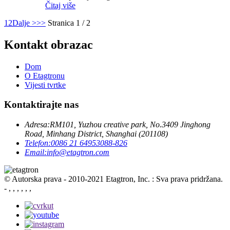
Čitaj više
1
2
Dalje >
>>
Stranica 1 / 2
Kontakt obrazac
Dom
O Etagtronu
Vijesti tvrtke
Kontaktirajte nas
Adresa:
RM101, Yuzhou creative park, No.3409 Jinghong
Road, Minhang District, Shanghai (201108)
Telefon:
0086 21 64953088-826
Email:
info@etagtron.com
© Autorska prava - 2010-2021 Etagtron, Inc. : Sva prava pridržana.
- , , , , , ,