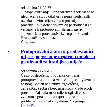
od admina 21.08.23
1. Stopa otkrivanja Stopa otkrivanja odnosi se na
ujednačenu stopu otkrivanja nemagnetiziranih
oznaka u svim smjerovima u području
praćenja.To je dobar pokazatelj performansi za
vaganje je li protuprovalni alarmni sustav
supermarketa pouzdan.Niska stopa otkrivanja
često znači i visoku lažnu...
Čitaj više
Protuprovalni alarm u prodavaonici
odjeće pogrešno je prijavio i umalo su
ga uhvatili za kradljivca odjeće
od admina 21-07-15
Često posjećujemo trgovačke centre, a
protuprovalna alarmna vrata za odjeću uglavnom
se mogu vidjeti na vratima trgovačkog
centra.Kada roba s kopčama protiv krađe prođe
pored uređaja, alarm za odjeću oglasit će se
zvučnim signalom.Ima i ljudi koji su radili
probleme zbog ovakvog alarma.Na primjer...
Čitaj više