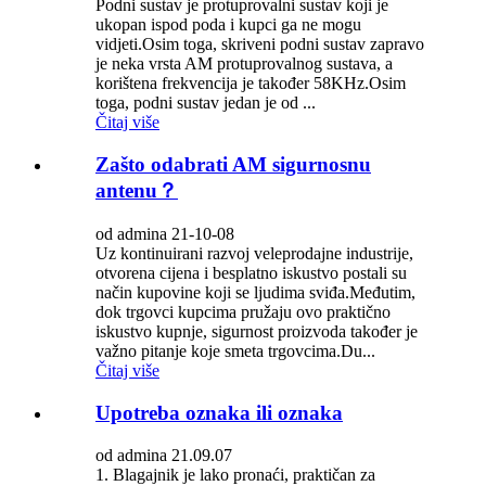
Podni sustav je protuprovalni sustav koji je
ukopan ispod poda i kupci ga ne mogu
vidjeti.Osim toga, skriveni podni sustav zapravo
je neka vrsta AM protuprovalnog sustava, a
korištena frekvencija je također 58KHz.Osim
toga, podni sustav jedan je od ...
Čitaj više
Zašto odabrati AM sigurnosnu
antenu？
od admina 21-10-08
Uz kontinuirani razvoj veleprodajne industrije,
otvorena cijena i besplatno iskustvo postali su
način kupovine koji se ljudima sviđa.Međutim,
dok trgovci kupcima pružaju ovo praktično
iskustvo kupnje, sigurnost proizvoda također je
važno pitanje koje smeta trgovcima.Du...
Čitaj više
Upotreba oznaka ili oznaka
od admina 21.09.07
1. Blagajnik je lako pronaći, praktičan za