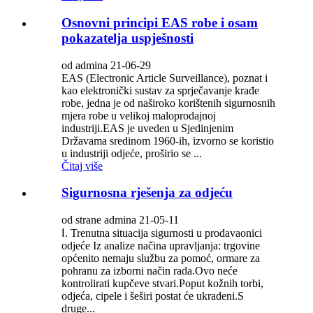
Osnovni principi EAS robe i osam
pokazatelja uspješnosti
od admina 21-06-29
EAS (Electronic Article Surveillance), poznat i
kao elektronički sustav za sprječavanje krađe
robe, jedna je od naširoko korištenih sigurnosnih
mjera robe u velikoj maloprodajnoj
industriji.EAS je uveden u Sjedinjenim
Državama sredinom 1960-ih, izvorno se koristio
u industriji odjeće, proširio se ...
Čitaj više
Sigurnosna rješenja za odjeću
od strane admina 21-05-11
Ⅰ. Trenutna situacija sigurnosti u prodavaonici
odjeće Iz analize načina upravljanja: trgovine
općenito nemaju službu za pomoć, ormare za
pohranu za izborni način rada.Ovo neće
kontrolirati kupčeve stvari.Poput kožnih torbi,
odjeća, cipele i šeširi postat će ukradeni.S
druge...